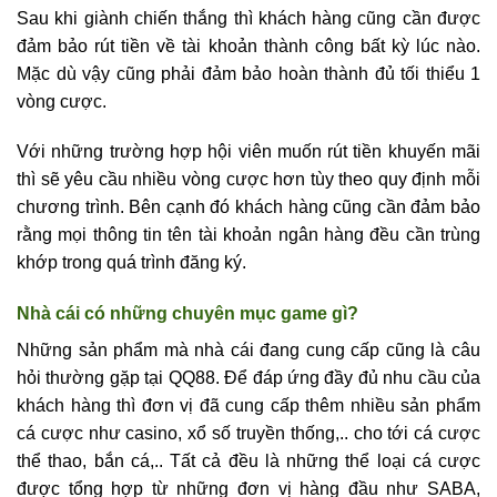
Sau khi giành chiến thắng thì khách hàng cũng cần được
đảm bảo rút tiền về tài khoản thành công bất kỳ lúc nào.
Mặc dù vậy cũng phải đảm bảo hoàn thành đủ tối thiểu 1
vòng cược.
Với những trường hợp hội viên muốn rút tiền khuyến mãi
thì sẽ yêu cầu nhiều vòng cược hơn tùy theo quy định mỗi
chương trình. Bên cạnh đó khách hàng cũng cần đảm bảo
rằng mọi thông tin tên tài khoản ngân hàng đều cần trùng
khớp trong quá trình đăng ký.
Nhà cái có những chuyên mục game gì?
Những sản phẩm mà nhà cái đang cung cấp cũng là câu
hỏi thường gặp tại QQ88. Để đáp ứng đầy đủ nhu cầu của
khách hàng thì đơn vị đã cung cấp thêm nhiều sản phẩm
cá cược như casino, xổ số truyền thống,.. cho tới cá cược
thể thao, bắn cá,.. Tất cả đều là những thể loại cá cược
được tổng hợp từ những đơn vị hàng đầu như SABA,