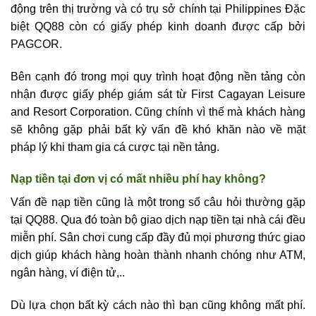
động trên thị trường và có trụ sở chính tại Philippines Đặc
biệt QQ88 còn có giấy phép kinh doanh được cấp bởi
PAGCOR.
Bên cạnh đó trong mọi quy trình hoạt động nền tảng còn
nhận được giấy phép giám sát từ First Cagayan Leisure
and Resort Corporation. Cũng chính vì thế mà khách hàng
sẽ không gặp phải bất kỳ vấn đề khó khăn nào về mặt
pháp lý khi tham gia cá cược tại nền tảng.
Nạp tiền tại đơn vị có mất nhiều phí hay không?
Vấn đề nạp tiền cũng là một trong số câu hỏi thường gặp
tại QQ88. Qua đó toàn bộ giao dịch nạp tiền tại nhà cái đều
miễn phí. Sân chơi cung cấp đầy đủ mọi phương thức giao
dịch giúp khách hàng hoàn thành nhanh chóng như ATM,
ngân hàng, ví điện tử,..
Dù lựa chọn bất kỳ cách nào thì bạn cũng không mất phí.