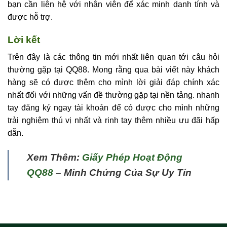
bạn cần liên hệ với nhân viên để xác minh danh tính và
được hỗ trợ.
Lời kết
Trên đây là các thông tin mới nhất liên quan tới câu hỏi
thường gặp tại QQ88. Mong rằng qua bài viết này khách
hàng sẽ có được thêm cho mình lời giải đáp chính xác
nhất đối với những vấn đề thường gặp tại nền tảng. nhanh
tay đăng ký ngay tài khoản để có được cho mình những
trải nghiệm thú vị nhất và rinh tay thêm nhiều ưu đãi hấp
dẫn.
Xem Thêm:
Giấy Phép Hoạt Động
QQ88
– Minh Chứng Của Sự Uy Tín