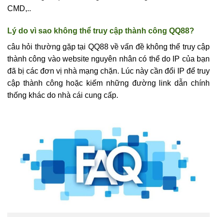
CMD,..
Lý do vì sao không thể truy cập thành công QQ88?
câu hỏi thường gặp tại QQ88 về vấn đề không thể truy cập
thành công vào website nguyên nhân có thể do IP của bạn
đã bị các đơn vị nhà mạng chặn. Lúc này cần đổi IP để truy
cập thành công hoặc kiếm những đường link dẫn chính
thống khác do nhà cái cung cấp.