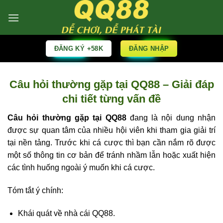
Chuyển
đến
nội
dung
ĐĂNG KÝ +58K
ĐĂNG NHẬP
Câu hỏi thường gặp tại QQ88 – Giải đáp
chi tiết từng vấn đề
Câu hỏi thường gặp tại QQ88
đang là nội dung nhận
được sự quan tâm của nhiều hội viên khi tham gia giải trí
tại nền tảng. Trước khi cá cược thì bạn cần nắm rõ được
một số thông tin cơ bản để tránh nhầm lẫn hoặc xuất hiện
các tình huống ngoài ý muốn khi cá cược.
Tóm tắt ý chính:
Khái quát về nhà cái QQ88.