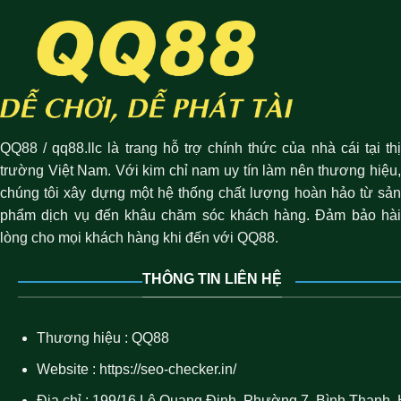
QQ88 / qq88.llc là trang hỗ trợ chính thức của nhà cái tại thị
trường Việt Nam. Với kim chỉ nam uy tín làm nên thương hiệu,
chúng tôi xây dựng một hệ thống chất lượng hoàn hảo từ sản
phẩm dịch vụ đến khâu chăm sóc khách hàng. Đảm bảo hài
lòng cho mọi khách hàng khi đến với QQ88.
THÔNG TIN LIÊN HỆ
Thương hiệu :
QQ88
Website :
https://seo-checker.in/
Địa chỉ : 199/16 Lê Quang Định, Phường 7, Bình Thạnh,