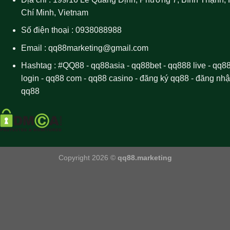
Chí Minh, Vietnam
Số điện thoại : 0938088988
Email : qq88marketing@gmail.com
Hashtag : #QQ88 - qq88asia -
qq88
bet - qq888 live -
qq8
login
- qq88 com - qq88 casino - đăng ký qq88 - đăng nh
qq88
Copyright 2026 ©
qq88.marketing