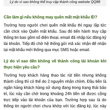
Lý do vì sao không thể truy cập thành công website QQ88
Cần làm gì nếu không may quên mất mật khẩu ID?
Trường hợp người chơi quên mật khẩu thì ngay lập tức
cần click vào Quên mật khẩu. Sau đó tiến hành truy cập
thông tin bao gồm số điện thoại, email đã nhập lúc đăng ký
tài khoản. Tiếp đó chờ hệ thống gửi mã xác nhận để nhận
lại mật khẩu mới thông qua mục SMS hoặc email.
Lý do vì sao tiền không về thành công tài khoản khi
thực hiện yêu cầu?
Trường hợp khách hàng thao tác rút tiền nhưng không
thành công thì có thể do 2 nguyên nhân chính. Đầu tiên là
ngân hàng khách hàng sử dụng đang trong trạng thái bảo
trì, lúc này cần chờ trong khoảng 24h tiền sẽ được cộng
trực tiếp vào tài khoản của bạn. Trường hợp sau là do
thông tin người chơi chưa khớp với lúc đăng ký, lúc này