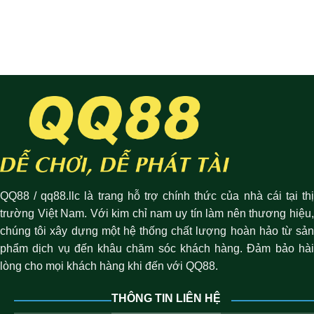
QQ88 / qq88.llc là trang hỗ trợ chính thức của nhà cái tại thị
trường Việt Nam. Với kim chỉ nam uy tín làm nên thương hiệu,
chúng tôi xây dựng một hệ thống chất lượng hoàn hảo từ sản
phẩm dịch vụ đến khâu chăm sóc khách hàng. Đảm bảo hài
lòng cho mọi khách hàng khi đến với QQ88.
THÔNG TIN LIÊN HỆ