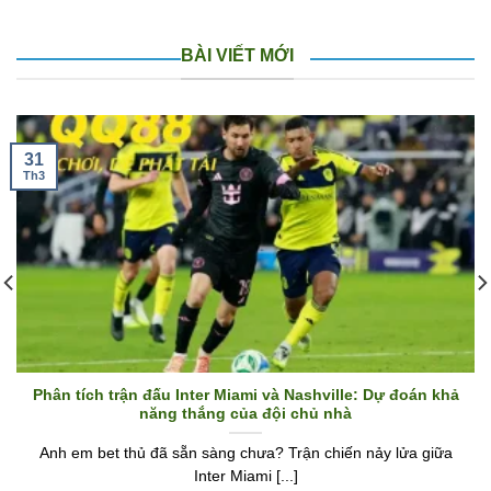
BÀI VIẾT MỚI
31
Th3
Phân tích trận đấu Inter Miami và Nashville: Dự đoán khả
năng thắng của đội chủ nhà
Anh em bet thủ đã sẵn sàng chưa? Trận chiến nảy lửa giữa
Inter Miami [...]