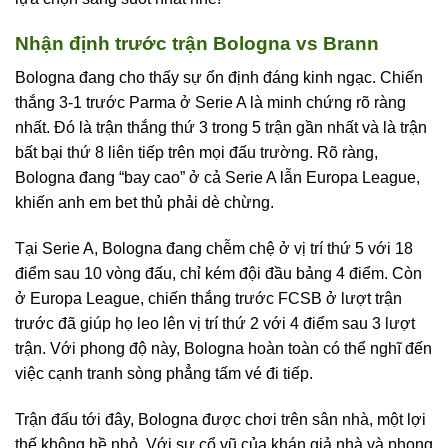
Nhận định trước trận Bologna vs Brann
Bologna đang cho thấy sự ổn định đáng kinh ngạc. Chiến
thắng 3-1 trước Parma ở Serie A là minh chứng rõ ràng
nhất. Đó là trận thắng thứ 3 trong 5 trận gần nhất và là trận
bất bại thứ 8 liên tiếp trên mọi đấu trường. Rõ ràng,
Bologna đang “bay cao” ở cả Serie A lẫn Europa League,
khiến anh em bet thủ phải dè chừng.
Tại Serie A, Bologna đang chễm chệ ở vị trí thứ 5 với 18
điểm sau 10 vòng đấu, chỉ kém đội đầu bảng 4 điểm. Còn
ở Europa League, chiến thắng trước FCSB ở lượt trận
trước đã giúp họ leo lên vị trí thứ 2 với 4 điểm sau 3 lượt
trận. Với phong độ này, Bologna hoàn toàn có thể nghĩ đến
việc cạnh tranh sòng phẳng tấm vé đi tiếp.
Trận đấu tới đây, Bologna được chơi trên sân nhà, một lợi
thế không hề nhỏ. Với sự cổ vũ của khán giả nhà và phong