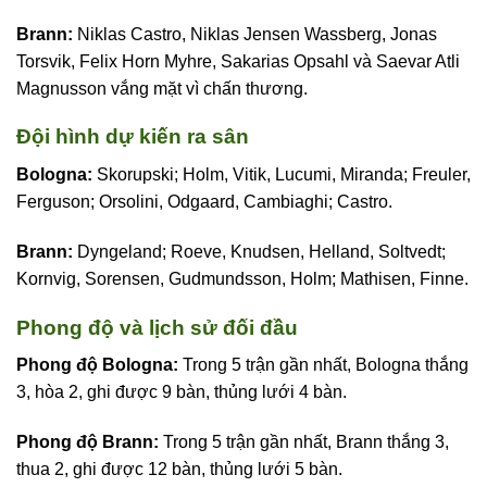
Brann:
Niklas Castro, Niklas Jensen Wassberg, Jonas
Torsvik, Felix Horn Myhre, Sakarias Opsahl và Saevar Atli
Magnusson vắng mặt vì chấn thương.
Đội hình dự kiến ra sân
Bologna:
Skorupski; Holm, Vitik, Lucumi, Miranda; Freuler,
Ferguson; Orsolini, Odgaard, Cambiaghi; Castro.
Brann:
Dyngeland; Roeve, Knudsen, Helland, Soltvedt;
Kornvig, Sorensen, Gudmundsson, Holm; Mathisen, Finne.
Phong độ và lịch sử đối đầu
Phong độ Bologna:
Trong 5 trận gần nhất, Bologna thắng
3, hòa 2, ghi được 9 bàn, thủng lưới 4 bàn.
Phong độ Brann:
Trong 5 trận gần nhất, Brann thắng 3,
thua 2, ghi được 12 bàn, thủng lưới 5 bàn.