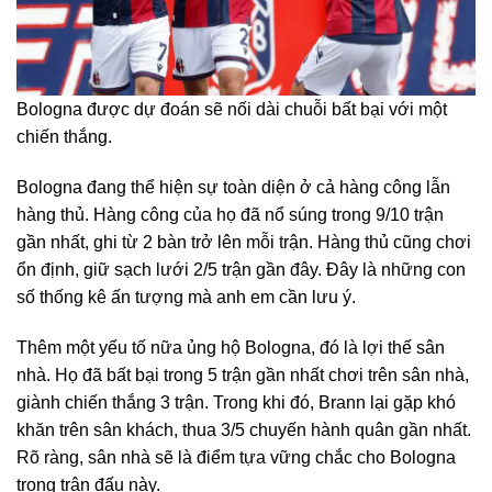
Bologna được dự đoán sẽ nối dài chuỗi bất bại với một
chiến thắng.
Bologna đang thể hiện sự toàn diện ở cả hàng công lẫn
hàng thủ. Hàng công của họ đã nổ súng trong 9/10 trận
gần nhất, ghi từ 2 bàn trở lên mỗi trận. Hàng thủ cũng chơi
ổn định, giữ sạch lưới 2/5 trận gần đây. Đây là những con
số thống kê ấn tượng mà anh em cần lưu ý.
Thêm một yếu tố nữa ủng hộ Bologna, đó là lợi thế sân
nhà. Họ đã bất bại trong 5 trận gần nhất chơi trên sân nhà,
giành chiến thắng 3 trận. Trong khi đó, Brann lại gặp khó
khăn trên sân khách, thua 3/5 chuyến hành quân gần nhất.
Rõ ràng, sân nhà sẽ là điểm tựa vững chắc cho Bologna
trong trận đấu này.