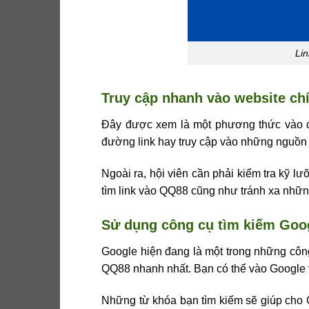
Li
Truy cập nhanh vào website ch
Đây được xem là một phương thức vào đườ
đường link hay truy cập vào những nguồn đá
Ngoài ra, hội viên cần phải kiểm tra kỹ 
tìm link vào QQ88 cũng như tránh xa nhữn
Sử dụng công cụ tìm kiếm Go
Google hiện đang là một trong những công
QQ88 nhanh nhất. Bạn có thể vào Google 
Những từ khóa bạn tìm kiếm sẽ giúp cho G