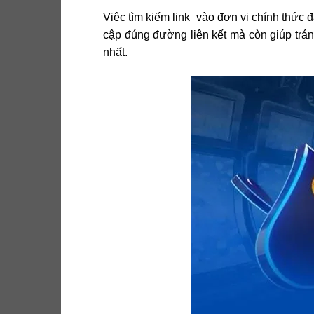
Việc tìm kiếm link vào đơn vị chính thức 
cập đúng đường liên kết mà còn giúp trán
nhất.