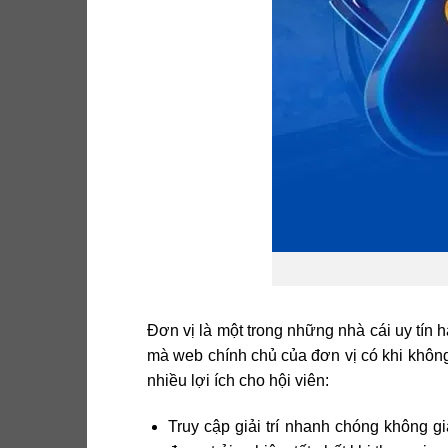
Đơn vị là một trong những nhà cái uy tín h
mà web chính chủ của đơn vị có khi không
nhiều lợi ích cho hội viên:
Truy cập giải trí nhanh chóng không g