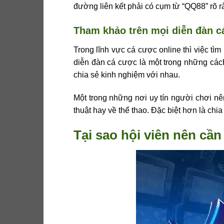
đường liên kết phải có cụm từ “QQ88” rõ rà
Tham khảo trên mọi diễn đàn c
Trong lĩnh vực cá cược online thì việc tì
diễn đàn cá cược là một trong những các
chia sẻ kinh nghiệm với nhau.
Một trong những nơi uy tín người chơi nê
thuật hay về thể thao. Đặc biệt hơn là chia
Tại sao hội viên nên cầ