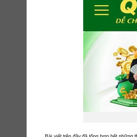
Bài viết trên đây đã tổng hợp hết những 