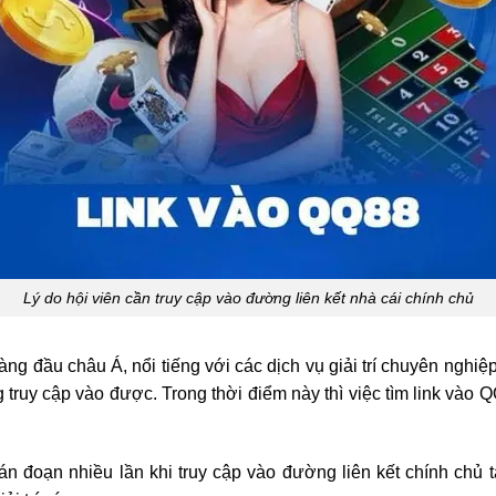
Lý do hội viên cần truy cập vào đường liên kết nhà cái chính chủ
àng đầu châu Á, nổi tiếng với các dịch vụ giải trí chuyên nghiệ
 truy cập vào được. Trong thời điểm này thì việc tìm link vào 
ián đoạn nhiều lần khi truy cập vào đường liên kết chính chủ 