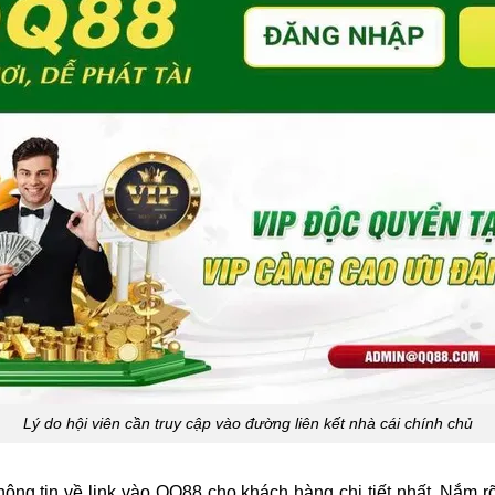
Lý do hội viên cần truy cập vào đường liên kết nhà cái chính chủ
thông tin về link vào QQ88 cho khách hàng chi tiết nhất. Nắm 