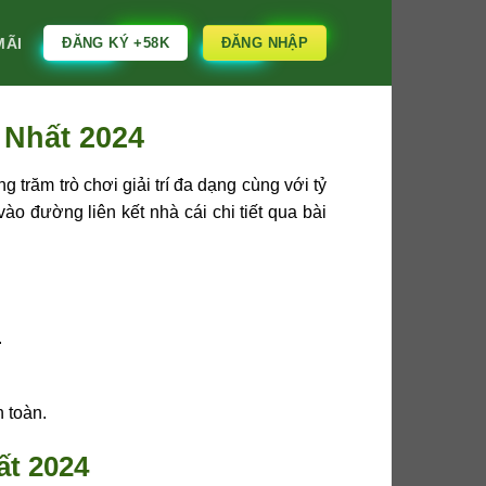
MÃI
ĐĂNG KÝ +58K
ĐĂNG NHẬP
 Nhất 2024
g trăm trò chơi giải trí đa dạng cùng với tỷ
o đường liên kết nhà cái chi tiết qua bài
.
 toàn.
hất 2024