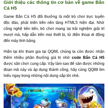
Giới thiệu các thông tin cơ bản về game Bắn
Cá H5
Game Bắn Cá H5 đổi thưởng là một trò chơi trực tuyến
độc đáo, phát triển trên nền tảng HTML5 hiện đại. Nhờ
công nghệ tiên tiến, trò chơi mang lại trải nghiệm giải trí
mượt mà, hấp dẫn trên mọi thiết bị, từ điện thoại di động
đến máy tính bảng.
Hiện tại khi tham gia tại QQ88, chúng ta còn được nhận
thêm nhiều phần thưởng giá trị nhờ
code Bắn Cá H5
được sân chơi cung cấp. Vậy làm sao để săn được những
đoạn mã này và áp dụng thành công, hãy cùng QQ88 tìm
hiểu ngay trong những nội dung sắp tới nhé.