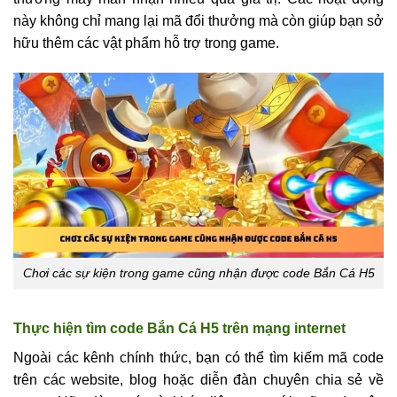
này không chỉ mang lại mã đổi thưởng mà còn giúp bạn sở
hữu thêm các vật phẩm hỗ trợ trong game.
Chơi các sự kiện trong game cũng nhận được code Bắn Cá H5
Thực hiện tìm code Bắn Cá H5 trên mạng internet
Ngoài các kênh chính thức, bạn có thể tìm kiếm mã code
trên các website, blog hoặc diễn đàn chuyên chia sẻ về