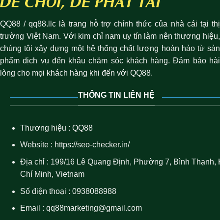
QQ88 / qq88.llc là trang hỗ trợ chính thức của nhà cái tại thị
trường Việt Nam. Với kim chỉ nam uy tín làm nên thương hiệu,
chúng tôi xây dựng một hệ thống chất lượng hoàn hảo từ sản
phẩm dịch vụ đến khâu chăm sóc khách hàng. Đảm bảo hài
lòng cho mọi khách hàng khi đến với QQ88.
THÔNG TIN LIÊN HỆ
Thương hiệu :
QQ88
Website :
https://seo-checker.in/
Địa chỉ : 199/16 Lê Quang Định, Phường 7, Bình Thạnh,
Chí Minh, Vietnam
Số điện thoại : 0938088988
Email : qq88marketing@gmail.com