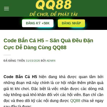
Chuyển
đến
nội
dung
ĐĂNG KÝ +58K
ĐĂNG NHẬP
Code Bắn Cá H5 – Săn Quà Đều Đặn
Cực Dễ Dàng Cùng QQ88
ĐÃ ĐĂNG TRÊN
31/03/2026
BỞI
ADMIN
Code Bắn Cá H5
hiện đang khá được quan tâm bởi
những đoạn mã này chính là cơ hội nhận thêm phần quà
giá trị khi chơi. Đặc biệt là việc nhận được các dòng mã
này không quá khó khăn đối với các hội viên. Bạn chỉ cần
đọc và theo dõi kỹ các nội dung được
QQ88
chia sẻ ngay
sau đây là được.