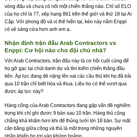
vòng đấu và chưa có nổi một chiến thắng nào. Chỉ số ELO
của họ chỉ là 77, xếp hạng 861 trên thế giới và thứ 18 tại Ai
Cập. Với phong độ và vị thế hiện tại, kèo này nằm Enppi
có vẻ sáng cửa hơn anh em ạ.
Nhận định trận đấu Arab Contractors vs
Enppi: Cơ hội nào cho đội chủ nhà?
Với Arab Contractors, trận đấu này là cơ hội cuối cùng để
họ gỡ gạc lại chút danh dự và tìm kiếm chiến thắng đầu
tiên. Áp lực đang đè nặng lên vai các cầu thủ khi họ đã trải
qua 10 trận chỉ biết hòa và thua. Liệu họ có thể vượt qua
được áp lực này?
Hàng công của Arab Contractors đang gặp vấn đề nghiêm
trọng khi chỉ ghi được 9 bàn sau 10 trận. Hàng thủ cũng
chẳng khá khẩm hơn khi để thủng lưới tới 18 bàn. Sự mất
cân bằng giữa công và thủ là một trong những nguyên
nhân khiến họ rơi vào khủng hoảng.