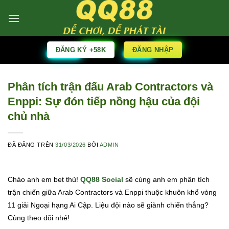
Chuyển
đến
nội
dung
ĐĂNG KÝ +58K
ĐĂNG NHẬP
Phân tích trận đấu Arab Contractors và
Enppi: Sự đón tiếp nồng hậu của đội
chủ nhà
ĐÃ ĐĂNG TRÊN
31/03/2026
BỞI
ADMIN
Chào anh em bet thủ!
QQ88 Social
sẽ cùng anh em phân tích
trận chiến giữa Arab Contractors và Enppi thuộc khuôn khổ vòng
11 giải Ngoại hạng Ai Cập. Liệu đội nào sẽ giành chiến thắng?
Cùng theo dõi nhé!