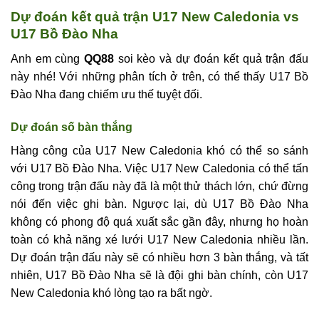
Dự đoán kết quả trận U17 New Caledonia vs
U17 Bồ Đào Nha
Anh em cùng
QQ88
soi kèo và dự đoán kết quả trận đấu
này nhé! Với những phân tích ở trên, có thể thấy U17 Bồ
Đào Nha đang chiếm ưu thế tuyệt đối.
Dự đoán số bàn thắng
Hàng công của U17 New Caledonia khó có thể so sánh
với U17 Bồ Đào Nha. Việc U17 New Caledonia có thể tấn
công trong trận đấu này đã là một thử thách lớn, chứ đừng
nói đến việc ghi bàn. Ngược lại, dù U17 Bồ Đào Nha
không có phong độ quá xuất sắc gần đây, nhưng họ hoàn
toàn có khả năng xé lưới U17 New Caledonia nhiều lần.
Dự đoán trận đấu này sẽ có nhiều hơn 3 bàn thắng, và tất
nhiên, U17 Bồ Đào Nha sẽ là đội ghi bàn chính, còn U17
New Caledonia khó lòng tạo ra bất ngờ.