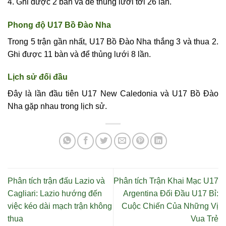
4. Ghi được 2 bàn và để thủng lưới tới 26 lần.
Phong độ U17 Bồ Đào Nha
Trong 5 trận gần nhất, U17 Bồ Đào Nha thắng 3 và thua 2.
Ghi được 11 bàn và để thủng lưới 8 lần.
Lịch sử đối đầu
Đây là lần đầu tiên U17 New Caledonia và U17 Bồ Đào
Nha gặp nhau trong lịch sử.
Phân tích trận đấu Lazio và
Phân tích Trận Khai Mạc U17
Cagliari: Lazio hướng đến
Argentina Đối Đầu U17 Bỉ:
việc kéo dài mạch trận không
Cuộc Chiến Của Những Vị
thua
Vua Trẻ