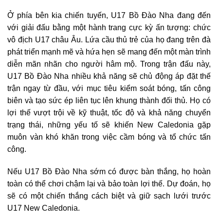
Ở phía bên kia chiến tuyến, U17 Bồ Đào Nha đang đến
với giải đấu bằng một hành trang cực kỳ ấn tượng: chức
vô địch U17 châu Âu. Lứa cầu thủ trẻ của họ đang trên đà
phát triển mạnh mẽ và hứa hẹn sẽ mang đến một màn trình
diễn mãn nhãn cho người hâm mộ. Trong trận đấu này,
U17 Bồ Đào Nha nhiều khả năng sẽ chủ động áp đặt thế
trận ngay từ đầu, với mục tiêu kiểm soát bóng, tấn công
biên và tạo sức ép liên tục lên khung thành đối thủ. Họ có
lợi thế vượt trội về kỹ thuật, tốc độ và khả năng chuyển
trạng thái, những yếu tố sẽ khiến New Caledonia gặp
muôn vàn khó khăn trong việc cầm bóng và tổ chức tấn
công.
Nếu U17 Bồ Đào Nha sớm có được bàn thắng, họ hoàn
toàn có thể chơi chậm lại và bảo toàn lợi thế. Dự đoán, họ
sẽ có một chiến thắng cách biệt và giữ sạch lưới trước
U17 New Caledonia.