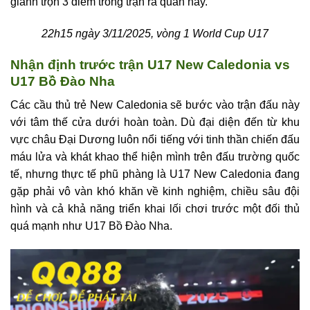
giành trọn 3 điểm trong trận ra quân này.
22h15 ngày 3/11/2025, vòng 1 World Cup U17
Nhận định trước trận U17 New Caledonia vs
U17 Bồ Đào Nha
Các cầu thủ trẻ New Caledonia sẽ bước vào trận đấu này
với tâm thế cửa dưới hoàn toàn. Dù đại diện đến từ khu
vực châu Đại Dương luôn nổi tiếng với tinh thần chiến đấu
máu lửa và khát khao thể hiện mình trên đấu trường quốc
tế, nhưng thực tế phũ phàng là U17 New Caledonia đang
gặp phải vô vàn khó khăn về kinh nghiệm, chiều sâu đội
hình và cả khả năng triển khai lối chơi trước một đối thủ
quá mạnh như U17 Bồ Đào Nha.