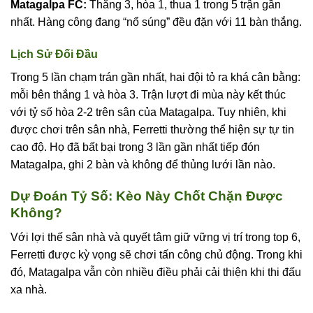
Matagalpa FC:
Thắng 3, hòa 1, thua 1 trong 5 trận gần
nhất. Hàng công đang “nổ súng” đều đặn với 11 bàn thắng.
Lịch Sử Đối Đầu
Trong 5 lần chạm trán gần nhất, hai đội tỏ ra khá cân bằng:
mỗi bên thắng 1 và hòa 3. Trận lượt đi mùa này kết thúc
với tỷ số hòa 2-2 trên sân của Matagalpa. Tuy nhiên, khi
được chơi trên sân nhà, Ferretti thường thể hiện sự tự tin
cao độ. Họ đã bất bại trong 3 lần gần nhất tiếp đón
Matagalpa, ghi 2 bàn và không để thủng lưới lần nào.
Dự Đoán Tỷ Số: Kèo Này Chốt Chặn Được
Không?
Với lợi thế sân nhà và quyết tâm giữ vững vị trí trong top 6,
Ferretti được kỳ vọng sẽ chơi tấn công chủ động. Trong khi
đó, Matagalpa vẫn còn nhiều điều phải cải thiện khi thi đấu
xa nhà.