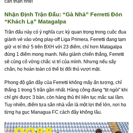
cẩn thận nhé!
Nhận Định Trận Đấu: “Gà Nhà” Ferretti Đón
“Khách Lạ” Matagalpa
Trận đấu này có ý nghĩa cực kỳ quan trọng trong cuộc đua
giành vé vào vòng play-off Liga Primera. Ferretti đang tạm
giữ vị trí thứ 5 trên BXH với 23 điểm, chỉ hơn Matagalpa
đúng 1 điểm mong manh. Nếu giành chiến thắng, Ferretti
sẽ củng cố vững chắc vị trí của mình. Nhưng nếu sẩy
chân, họ hoàn toàn có thể bị đối thủ vượt mặt.
Phong độ gần đây của Ferretti không mấy ấn tượng, chỉ
thắng 1 trong 5 trận gần nhất. Hàng công đang “tịt ngòi” khi
chỉ ghi được 3 bàn, còn hàng thủ thì liên tục mắc sai lầm.
Tuy nhiên, điểm tựa sân nhà vẫn là một lợi thế lớn, nơi họ
từng hạ gục Managua FC cách đây không lâu.