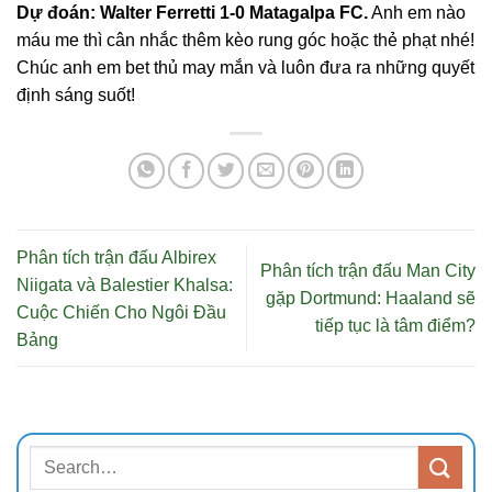
Dự đoán: Walter Ferretti 1-0 Matagalpa FC.
Anh em nào
máu me thì cân nhắc thêm kèo rung góc hoặc thẻ phạt nhé!
Chúc anh em bet thủ may mắn và luôn đưa ra những quyết
định sáng suốt!
Phân tích trận đấu Albirex
Phân tích trận đấu Man City
Niigata và Balestier Khalsa:
gặp Dortmund: Haaland sẽ
Cuộc Chiến Cho Ngôi Đầu
tiếp tục là tâm điểm?
Bảng