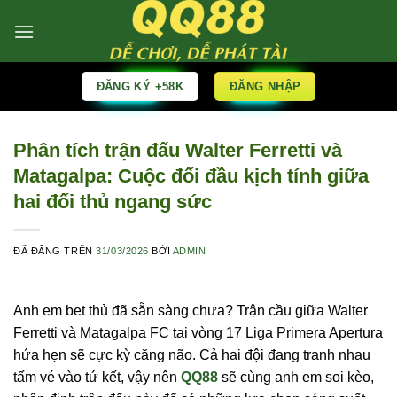
Chuyển
đến
nội
dung
ĐĂNG KÝ +58K
ĐĂNG NHẬP
Phân tích trận đấu Walter Ferretti và
Matagalpa: Cuộc đối đầu kịch tính giữa
hai đối thủ ngang sức
ĐÃ ĐĂNG TRÊN
31/03/2026
BỞI
ADMIN
Anh em bet thủ đã sẵn sàng chưa? Trận cầu giữa Walter
Ferretti và Matagalpa FC tại vòng 17 Liga Primera Apertura
hứa hẹn sẽ cực kỳ căng não. Cả hai đội đang tranh nhau
tấm vé vào tứ kết, vậy nên
QQ88
sẽ cùng anh em soi kèo,