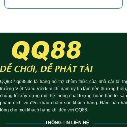
QQ88 / qq88.llc là trang hỗ trợ chính thức của nhà cái tại thị
trường Việt Nam. Với kim chỉ nam uy tín làm nên thương hiệu,
chúng tôi xây dựng một hệ thống chất lượng hoàn hảo từ sản
phẩm dịch vụ đến khâu chăm sóc khách hàng. Đảm bảo hài
lòng cho mọi khách hàng khi đến với QQ88.
THÔNG TIN LIÊN HỆ