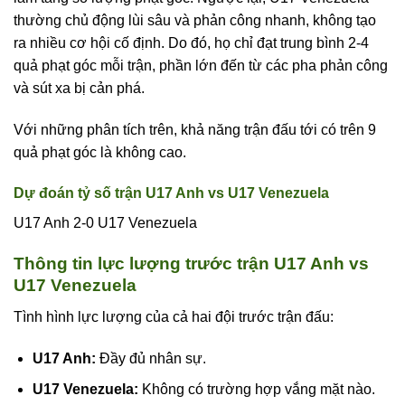
thường chủ động lùi sâu và phản công nhanh, không tạo
ra nhiều cơ hội cố định. Do đó, họ chỉ đạt trung bình 2-4
quả phạt góc mỗi trận, phần lớn đến từ các pha phản công
và sút xa bị cản phá.
Với những phân tích trên, khả năng trận đấu tới có trên 9
quả phạt góc là không cao.
Dự đoán tỷ số trận U17 Anh vs U17 Venezuela
U17 Anh 2-0 U17 Venezuela
Thông tin lực lượng trước trận U17 Anh vs
U17 Venezuela
Tình hình lực lượng của cả hai đội trước trận đấu:
U17 Anh:
Đầy đủ nhân sự.
U17 Venezuela:
Không có trường hợp vắng mặt nào.