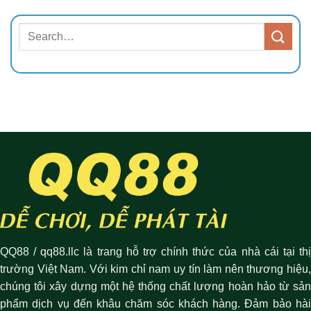
QQ88 / qq88.llc là trang hỗ trợ chính thức của nhà cái tại thị
trường Việt Nam. Với kim chỉ nam uy tín làm nên thương hiệu,
chúng tôi xây dựng một hệ thống chất lượng hoàn hảo từ sản
phẩm dịch vụ đến khâu chăm sóc khách hàng. Đảm bảo hài