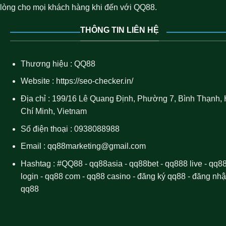
lòng cho mọi khách hàng khi đến với QQ88.
THÔNG TIN LIÊN HỆ
Thương hiệu :
QQ88
Website :
https://seo-checker.in/
Địa chỉ : 199/16 Lê Quang Định, Phường 7, Bình Thạnh,
Chí Minh, Vietnam
Số điện thoại : 0938088988
Email : qq88marketing@gmail.com
Hashtag : #QQ88 - qq88asia -
qq88
bet - qq888 live -
qq8
login
- qq88 com - qq88 casino - đăng ký qq88 - đăng nh
qq88