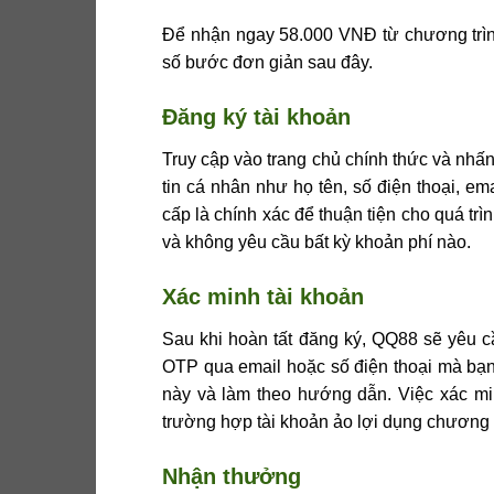
Để nhận ngay 58.000 VNĐ từ chương trìn
số bước đơn giản sau đây.
Đăng ký tài khoản
Truy cập vào trang chủ chính thức và nhấ
tin cá nhân như họ tên, số điện thoại, e
cấp là chính xác để thuận tiện cho quá tr
và không yêu cầu bất kỳ khoản phí nào.
Xác minh tài khoản
Sau khi hoàn tất đăng ký, QQ88 sẽ yêu c
OTP qua email hoặc số điện thoại mà bạn 
này và làm theo hướng dẫn. Việc xác mi
trường hợp tài khoản ảo lợi dụng chương
Nhận thưởng