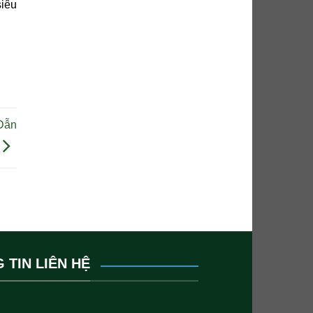
siêu
Dẫn
 TIN LIÊN HỆ