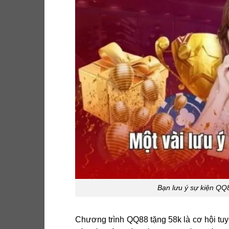
Bạn lưu ý sự kiện QQ8
Chương trình QQ88 tặng 58k là cơ hội tuy