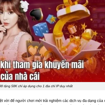
8 tặng 58K chỉ áp dụng cho 1 địa chỉ IP duy nhất
ệt vời để người chơi mới trải nghiệm các dịch vụ đa dạng của