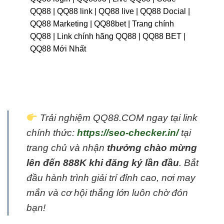
QQ88 | QQ88 link | QQ88 live | QQ88 Docial |
QQ88 Marketing | QQ88bet | Trang chính
QQ88 | Link chính hãng QQ88 | QQ88 BET |
QQ88 Mới Nhất
Trải nghiệm QQ88.COM ngay tại link
chính thức:
https://seo-checker.in/
tại
trang chủ và nhận
thưởng chào mừng
lên đến 888K khi đăng ký lần đầu
. Bắt
đầu hành trình giải trí đỉnh cao, nơi may
mắn và cơ hội thắng lớn luôn chờ đón
bạn!