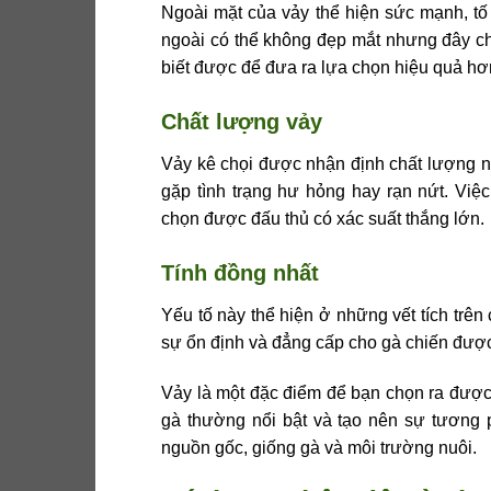
Ngoài mặt của vảy thể hiện sức mạnh, t
ngoài có thể không đẹp mắt nhưng đây ch
biết được để đưa ra lựa chọn hiệu quả hơ
Chất lượng vảy
Vảy kê chọi được nhận định chất lượng n
gặp tình trạng hư hỏng hay rạn nứt. Việ
chọn được đấu thủ có xác suất thắng lớn.
Tính đồng nhất
Yếu tố này thể hiện ở những vết tích trên
sự ổn định và đẳng cấp cho gà chiến được
Vảy là một đặc điểm để bạn chọn ra được
gà thường nổi bật và tạo nên sự tương 
nguồn gốc, giống gà và môi trường nuôi.