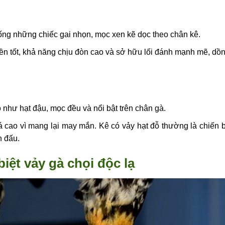
iống những chiếc gai nhọn, mọc xen kẽ dọc theo chân kê.
ền tốt, khả năng chịu đòn cao và sở hữu lối đánh mạnh mẽ, dồ
 như hạt đậu, mọc đều và nổi bật trên chân gà.
á cao vì mang lại may mắn. Kê có vảy hạt đỗ thường là chiến 
n đấu.
iệt vảy gà chọi độc lạ