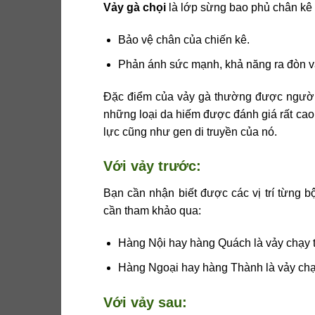
Vảy gà chọi
là lớp sừng bao phủ chân kê 
Bảo vệ chân của chiến kê.
Phản ánh sức mạnh, khả năng ra đòn và
Đặc điểm của vảy gà thường được người c
những loại da hiếm được đánh giá rất cao
lực cũng như gen di truyền của nó.
Với vảy trước:
Bạn cần nhận biết được các vị trí từng b
cần tham khảo qua:
Hàng Nội hay hàng Quách là vảy chạy t
Hàng Ngoại hay hàng Thành là vảy chạy
Với vảy sau: