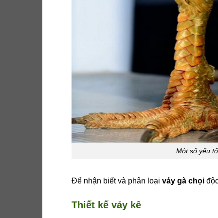
Một số yếu tố
Để nhận biết và phân loại
vảy gà chọi
độc
Thiết kế vảy kê