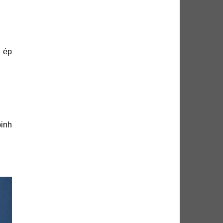
n ép
binh