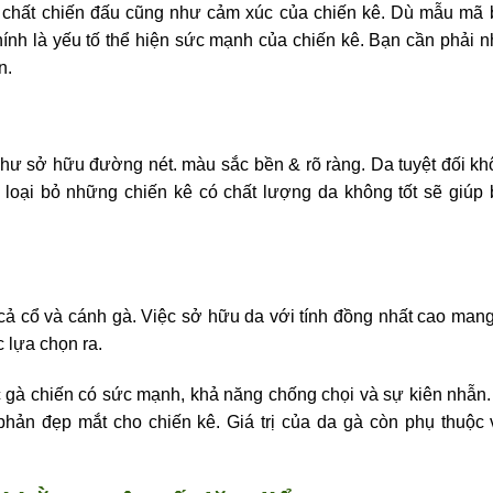
ố chất chiến đấu cũng như cảm xúc của chiến kê. Dù mẫu mã
ính là yếu tố thể hiện sức mạnh của chiến kê. Bạn cần phải 
n.
hư sở hữu đường nét. màu sắc bền & rõ ràng. Da tuyệt đối k
c loại bỏ những chiến kê có chất lượng da không tốt sẽ giúp
 cả cổ và cánh gà. Việc sở hữu da với tính đồng nhất cao mang
 lựa chọn ra.
 gà chiến có sức mạnh, khả năng chống chọi và sự kiên nhẫn
phản đẹp mắt cho chiến kê. Giá trị của da gà còn phụ thuộc