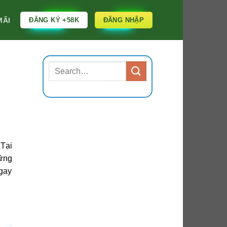
MÃI
ĐĂNG KÝ +58K
ĐĂNG NHẬP
 Tại
hững
ngay