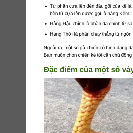
Từ phần cựa lên đến đầu gối của kê l
bên từ cựa lên được gọi là hàng Kẽm.
Hàng Hậu chính là phần da chính từ sa
Hàng Thới là phần chạy thẳng từ ngón s
Ngoài ra, một số gà chiến có hình dạng da
Bạn muốn chọn chiến kê tốt cần chủ động 
Đặc điểm của một số vảy