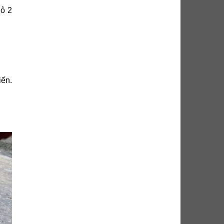
hỏ 2
iến.