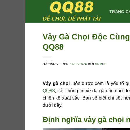
Chuyển
đến
TRANG C
nội
dung
Vảy Gà Chọi Độc Cùng
QQ88
ĐÃ ĐĂNG TRÊN
31/03/2026
BỞI
ADMIN
Vảy gà chọi
luôn được xem là yếu tố qu
QQ88
, các thông tin về da gà độc đáo 
chiến kê xuất sắc. Bạn sẽ biết chi tiết h
dưới đây.
Định nghĩa vảy gà chọi 