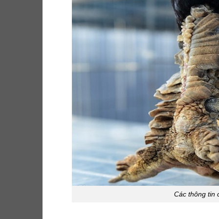
Các thông tin 