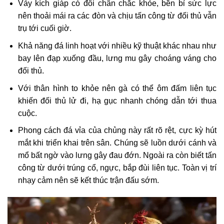
Vảy kích giáp có đôi chân chắc khỏe, bền bỉ sức lực
nên thoải mái ra các đòn và chịu tấn công từ đối thủ vẫn
trụ tới cuối giờ.
Khả năng đá linh hoạt với nhiều kỹ thuật khác nhau như
bay lên đạp xuống đầu, lưng mu gây choáng váng cho
đối thủ.
Với thân hình to khỏe nên gà có thể ôm đấm liên tục
khiến đối thủ lử đi, hạ gục nhanh chóng dẫn tới thua
cuộc.
Phong cách đá vỉa của chủng này rất rõ rệt, cực kỳ hút
mắt khi triển khai trên sân. Chúng sẽ luồn dưới cánh và
mổ bất ngờ vào lưng gây đau đớn. Ngoài ra còn biết tấn
công từ dưới trúng cổ, ngực, bắp đùi liên tục. Toàn vị trí
nhạy cảm nên sẽ kết thúc trận đấu sớm.