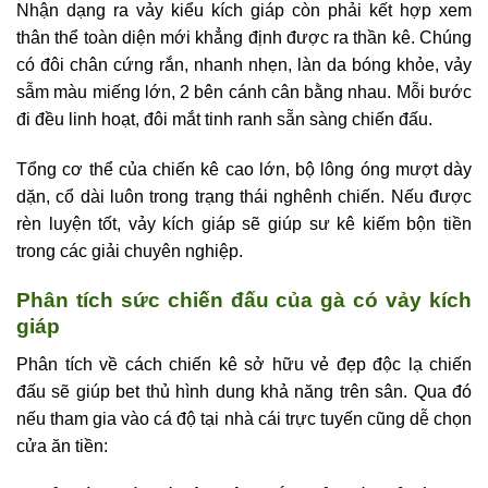
Nhận dạng ra vảy kiểu kích giáp còn phải kết hợp xem
thân thể toàn diện mới khẳng định được ra thần kê. Chúng
có đôi chân cứng rắn, nhanh nhẹn, làn da bóng khỏe, vảy
sẫm màu miếng lớn, 2 bên cánh cân bằng nhau. Mỗi bước
đi đều linh hoạt, đôi mắt tinh ranh sẵn sàng chiến đấu.
Tổng cơ thể của chiến kê cao lớn, bộ lông óng mượt dày
dặn, cổ dài luôn trong trạng thái nghênh chiến. Nếu được
rèn luyện tốt, vảy kích giáp sẽ giúp sư kê kiếm bộn tiền
trong các giải chuyên nghiệp.
Phân tích sức chiến đấu của gà có vảy kích
giáp
Phân tích về cách chiến kê sở hữu vẻ đẹp độc lạ chiến
đấu sẽ giúp bet thủ hình dung khả năng trên sân. Qua đó
nếu tham gia vào cá độ tại nhà cái trực tuyến cũng dễ chọn
cửa ăn tiền: