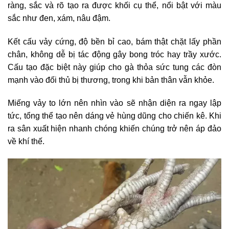
ràng, sắc và rõ tạo ra được khối cụ thể, nổi bật với màu
sắc như đen, xám, nâu đậm.
Kết cấu vảy cứng, độ bền bỉ cao, bám thật chặt lấy phần
chân, không dễ bị tác động gây bong tróc hay trầy xước.
Cấu tạo đặc biệt này giúp cho gà thỏa sức tung các đòn
mạnh vào đối thủ bị thương, trong khi bản thân vẫn khỏe.
Miếng vảy to lớn nên nhìn vào sẽ nhận diện ra ngay lập
tức, tổng thể tạo nên dáng vẻ hùng dũng cho chiến kê. Khi
ra sân xuất hiện nhanh chóng khiến chúng trở nên áp đảo
về khí thế.