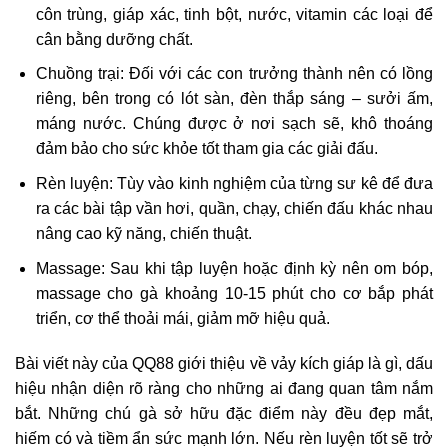
côn trùng, giáp xác, tinh bột, nước, vitamin các loại để
cân bằng dưỡng chất.
Chuồng trại: Đối với các con trưởng thành nên có lồng
riêng, bên trong có lót sàn, đèn thắp sáng – sưởi ấm,
máng nước. Chúng được ở nơi sạch sẽ, khô thoáng
đảm bảo cho sức khỏe tốt tham gia các giải đấu.
Rèn luyện: Tùy vào kinh nghiệm của từng sư kê để đưa
ra các bài tập vần hơi, quần, chạy, chiến đấu khác nhau
nâng cao kỹ năng, chiến thuật.
Massage: Sau khi tập luyện hoặc định kỳ nên om bóp,
massage cho gà khoảng 10-15 phút cho cơ bắp phát
triển, cơ thể thoải mái, giảm mỡ hiệu quả.
Bài viết này của QQ88 giới thiệu về vảy kích giáp là gì, dấu
hiệu nhận diện rõ ràng cho những ai đang quan tâm nắm
bắt. Những chú gà sở hữu đặc điểm này đều đẹp mắt,
hiếm có và tiềm ẩn sức mạnh lớn. Nếu rèn luyện tốt sẽ trở